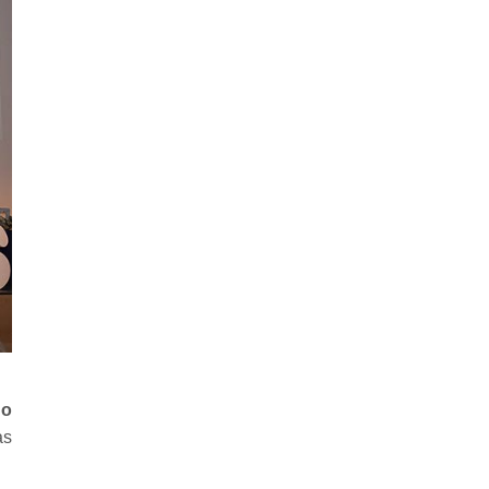
no
as