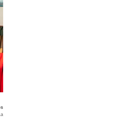
os
La