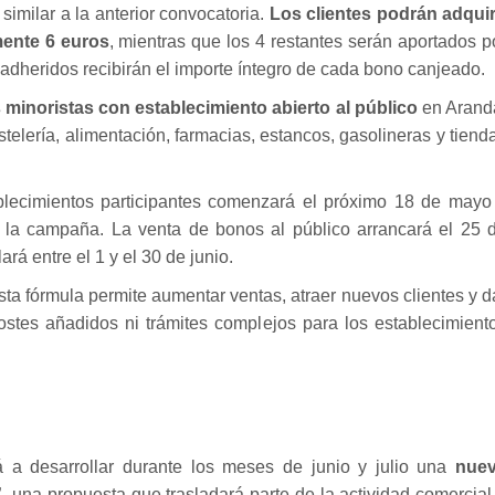
imilar a la anterior convocatoria.
Los clientes podrán adquir
ente 6 euros
, mientras que los 4 restantes serán aportados p
adheridos recibirán el importe íntegro de cada bono canjeado.
minoristas con establecimiento abierto al público
en Arand
elería, alimentación, farmacias, estancos, gasolineras y tiend
ablecimientos participantes comenzará el próximo 18 de mayo
e la campaña. La venta de bonos al público arrancará el 25 
rá entre el 1 y el 30 de junio.
ta fórmula permite aumentar ventas, atraer nuevos clientes y d
ostes añadidos ni trámites complejos para los establecimient
á a desarrollar durante los meses de junio y julio una
nue
”
, una propuesta que trasladará parte de la actividad comercial