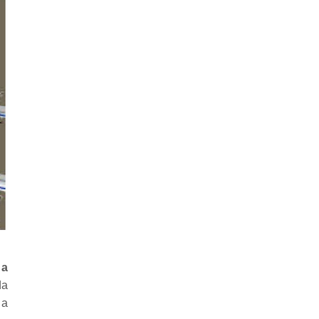
 a
da
 a