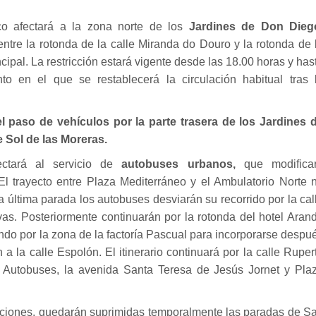
ico afectará a la zona norte de los
Jardines de Don Dieg
tre la rotonda de la calle Miranda do Douro y la rotonda de 
ncipal. La restricción estará vigente desde las 18.00 horas y has
o en el que se restablecerá la circulación habitual tras 
 el paso de vehículos por la parte trasera de los Jardines 
e Sol de las Moreras.
fectará al servicio de
autobuses urbanos,
que modifica
El trayecto entre Plaza Mediterráneo y el Ambulatorio Norte 
a última parada los autobuses desviarán su recorrido por la cal
as. Posteriormente continuarán por la rotonda del hotel Aran
ando por la zona de la factoría Pascual para incorporarse despu
 a la calle Espolón. El itinerario continuará por la calle Ruper
e Autobuses, la avenida Santa Teresa de Jesús Jornet y Pla
ciones, quedarán suprimidas temporalmente las paradas de S