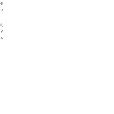
es
de
l,
 y
o,