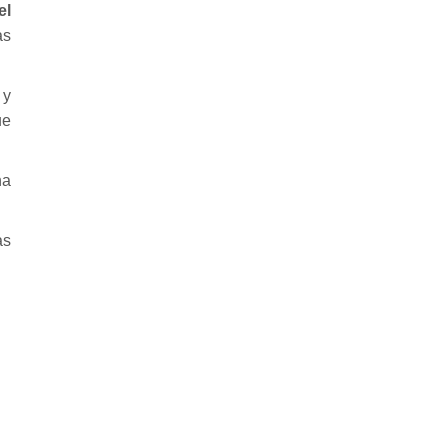
el
as
 y
ue
na
as