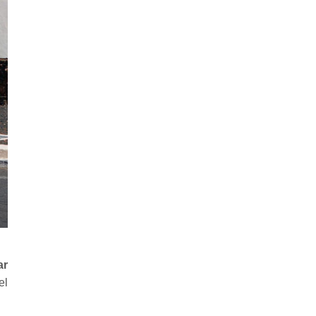
ar
el