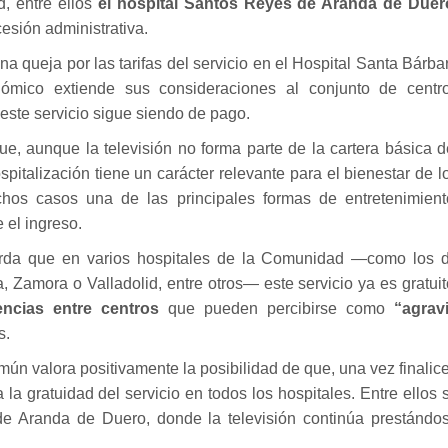
, entre ellos
el hospital Santos Reyes de Aranda de Duer
sión administrativa.
na queja por las tarifas del servicio en el Hospital Santa Bárba
ómico extiende sus consideraciones al conjunto de centr
 este servicio sigue siendo de pago.
, aunque la televisión no forma parte de la cartera básica d
spitalización tiene un carácter relevante para el bienestar de l
hos casos una de las principales formas de entretenimient
el ingreso.
cuerda que en varios hospitales de la Comunidad —como los 
, Zamora o Valladolid, entre otros— este servicio ya es gratuit
rencias entre centros
que pueden percibirse como
“agrav
s.
mún valora positivamente la posibilidad de que, una vez finalic
 la gratuidad del servicio en todos los hospitales. Entre ellos 
de Aranda de Duero, donde la televisión continúa prestándo