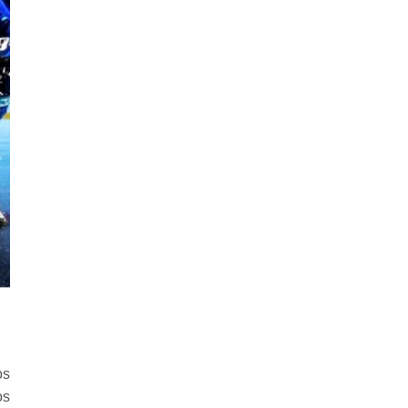
os
os