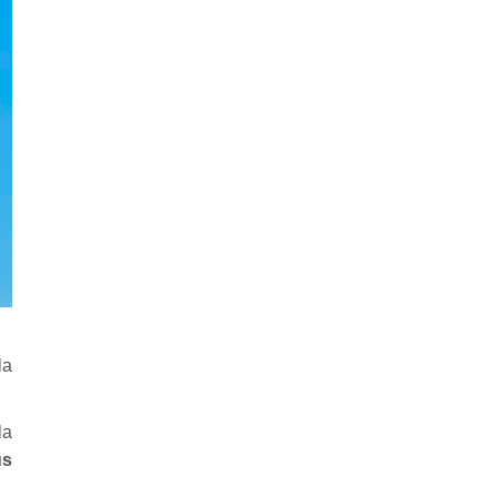
la
la
us