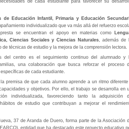
 necesidades de cada estudiante para favorecer su desarrol
s de Educación Infantil, Primaria y Educación Secundar
mpañamiento individualizado que va más allá del refuerzo escol
ue presta se encuentran el apoyo en materias como
Lengu
ica, Ciencias Sociales y Ciencias Naturales
, además de 
 de técnicas de estudio y la mejora de la comprensión lectora.
s del centro es el seguimiento continuo del alumnado y 
milias, una colaboración que busca reforzar el proceso 
específicas de cada estudiante.
e la premisa de que cada alumno aprende a un ritmo diferente
apacidades y objetivos. Por ello, el trabajo se desarrolla en 
n individualizada, favoreciendo tanto la adquisición 
hábitos de estudio que contribuyan a mejorar el rendimien
 Nueva, 37 de Aranda de Duero, forma parte de la Asociación 
EARCO), entidad que ha destacado este proyecto educativo p