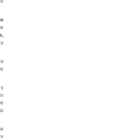
lo
ia
ar
a,
la
la
de
 y
un
de
to
de
or