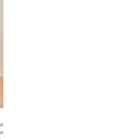
as
as