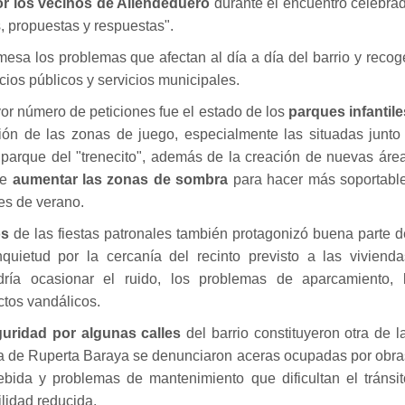
r los vecinos de Allendeduero
durante el encuentro celebra
, propuestas y respuestas".
mesa los problemas que afectan al día a día del barrio y recog
cios públicos y servicios municipales.
r número de peticiones fue el estado de los
parques infantile
ión de las zonas de juego, especialmente las situadas junto
 parque del "trenecito", además de la creación de nuevas áre
de
aumentar las zonas de sombra
para hacer más soportabl
es de verano.
os
de las fiestas patronales también protagonizó buena parte d
uietud por la cercanía del recinto previsto a las vivienda
ría ocasionar el ruido, los problemas de aparcamiento, 
ctos vandálicos.
uridad por algunas calles
del barrio constituyeron otra de l
na de Ruperta Baraya se denunciaron aceras ocupadas por obra
bida y problemas de mantenimiento que dificultan el tránsit
lidad reducida.