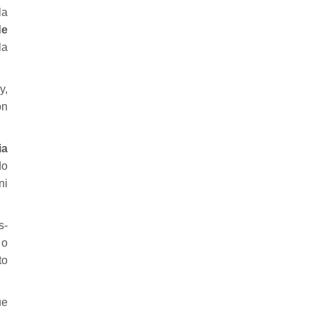
la
de
la
y,
ón
ia
do
ni
s-
 o
to
ue