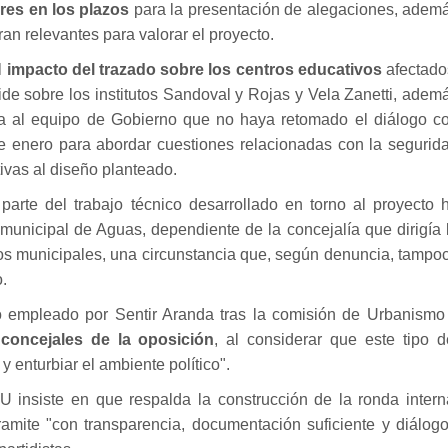
res en los plazos
para la presentación de alegaciones, adem
an relevantes para valorar el proyecto.
l
impacto del trazado sobre los centros educativos
afectado
ide sobre los institutos Sandoval y Rojas y Vela Zanetti, adem
ha al equipo de Gobierno que no haya retomado el diálogo c
 enero para abordar cuestiones relacionadas con la segurid
tivas al diseño planteado.
rte del trabajo técnico desarrollado en torno al proyecto 
 municipal de Aguas, dependiente de la concejalía que dirigía 
eros municipales, una circunstancia que, según denuncia, tampo
.
 empleado por Sentir Aranda tras la comisión de Urbanismo
 concejales de la oposición
, al considerar que este tipo d
y enturbiar el ambiente político".
 insiste en que respalda la construcción de la ronda intern
amite "con transparencia, documentación suficiente y diálogo