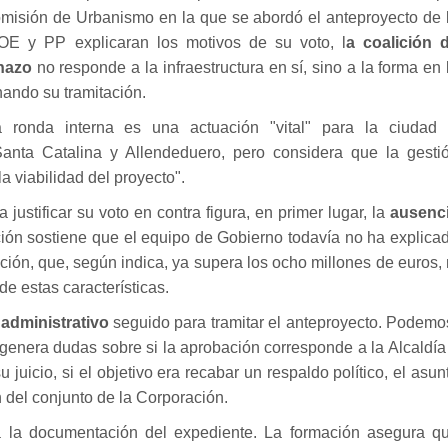
comisión de Urbanismo
en la que se abordó el anteproyecto de 
OE y PP explicaran los motivos de su voto
, l
a coalición 
hazo
no responde a la infraestructura en sí, sino a la forma en 
nando su tramitación.
 ronda interna es una actuación "vital" para la ciudad 
Santa Catalina y Allendeduero, pero considera que la gesti
a viabilidad del proyecto".
justificar su voto en contra figura, en primer lugar, la
ausenc
ición sostiene que el equipo de Gobierno todavía no ha explica
uación, que, según indica, ya supera los ocho millones de euros, 
e estas características.
administrativo
seguido para tramitar el anteproyecto. Podemo
 genera dudas sobre si la aprobación corresponde a la Alcaldía
 juicio, si el objetivo era recabar un respaldo político, el asun
 del conjunto de la Corporación.
 a la documentación del expediente. La formación asegura q