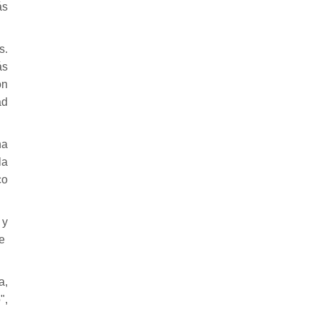
ás
s.
ás
on
ad
ha
la
co
 y
e
a,
",