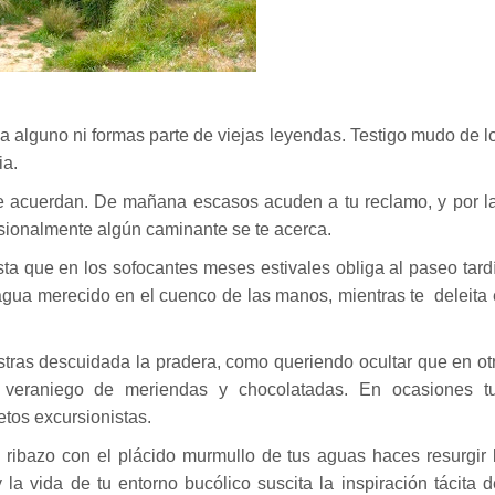
a alguno ni formas parte de viejas leyendas. Testigo mudo de l
ia.
se acuerdan. De mañana escasos acuden a tu reclamo, y por l
asionalmente algún caminante se te acerca.
sta que en los sofocantes meses estivales obliga al paseo tard
agua merecido en el cuenco de las manos, mientras te deleita 
tras descuidada la pradera, como queriendo ocultar que en ot
z veraniego de meriendas y chocolatadas. En ocasiones t
tos excursionistas.
 ribazo con el plácido murmullo de tus aguas haces resurgir 
la vida de tu entorno bucólico suscita la inspiración tácita d