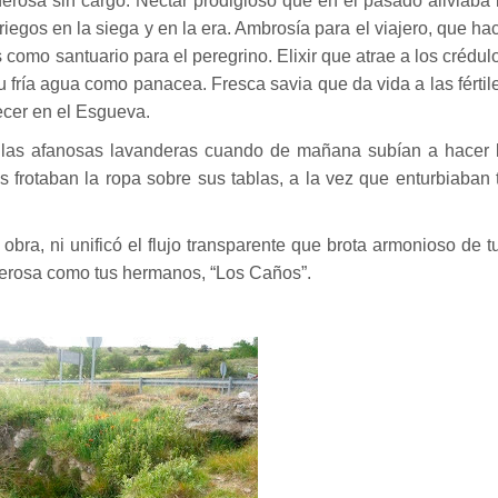
rosa sin cargo. Néctar prodigioso que en el pasado aliviaba 
briegos en la siega y en la era. Ambrosía para el viajero, que ha
 como santuario para el peregrino. Elixir que atrae a los crédul
u fría agua como panacea. Fresca savia que da vida a las fértil
ecer en el Esgueva.
de las afanosas lavanderas cuando de mañana subían a hacer 
os frotaban la ropa sobre sus tablas, a la vez que enturbiaban 
obra, ni unificó el flujo transparente que brota armonioso de t
derosa como tus hermanos, “Los Caños”.