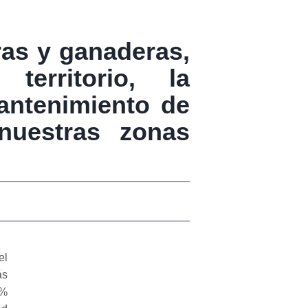
oras y ganaderas,
erritorio, la
antenimiento de
nuestras zonas
el
ás
9%