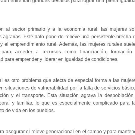
 aún enfrentan grandes desafíos para lograr una plena iguald
n al sector primario y a la economía rural, las mujeres so
 agrarias. Este dato pone de relieve una persistente brecha 
as y el emprendimiento rural. Además, las mujeres rurales suel
s para acceder a recursos como financiación, formación
dad para emprender y liderar en igualdad de condiciones​.
al es otro problema que afecta de especial forma a las mujer
 situaciones de vulnerabilidad por la falta de servicios básic
ción y el transporte. Esta situación agrava la despoblación
laboral y familiar, lo que es especialmente complicado para l
to de vida en los pueblos.
ra asegurar el relevo generacional en el campo y para manten