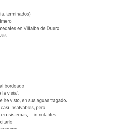
ia, terminados)
rimero
edales en Villalba de Duero
aves
al bordeado
 la vista”,
me he visto, en sus aguas tragado.
casi insalvables, pero
, ecosistemas,… inmutables
itarlo