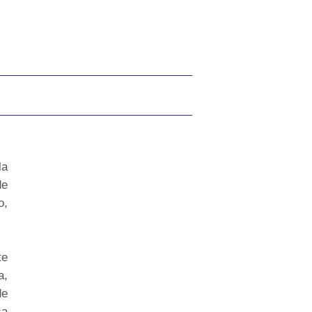
la
de
o,
te
a,
de
sa