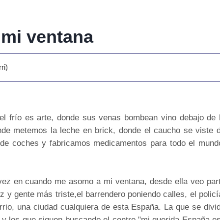
mi ventana
ri)
l frío es arte, donde sus venas bombean vino debajo de 
onde metemos la leche en brick, donde el caucho se viste 
s de coches y fabricamos medicamentos para todo el mund
de vez en cuando me asomo a mi ventana, desde ella veo par
z y gente más triste,el barrendero poniendo calles, el policí
arrio, una ciudad cualquiera de esta España. La que se divi
 y los que siguen buscando el centro,"mi querida España e