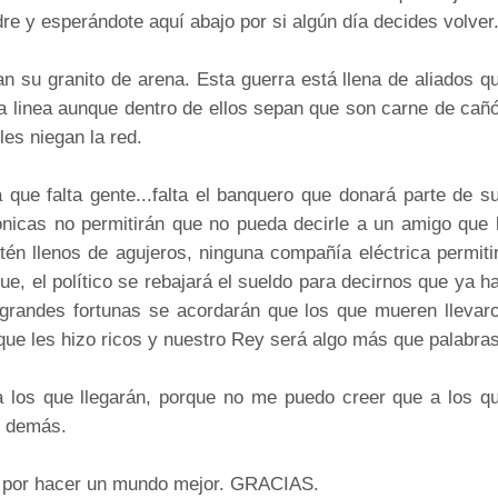
dre y esperándote aquí abajo por si algún día decides volver
n su granito de arena. Esta guerra está llena de aliados q
a linea aunque dentro de ellos sepan que son carne de cañ
les niegan la red.
que falta gente...falta el banquero que donará parte de s
ónicas no permitirán que no pueda decirle a un amigo que 
tén llenos de agujeros, ninguna compañía eléctrica permiti
e, el político se rebajará el sueldo para decirnos que ya h
 grandes fortunas se acordarán que los que mueren llevar
que les hizo ricos y nuestro Rey será algo más que palabras
a los que llegarán, porque no me puedo creer que a los q
s demás.
n por hacer un mundo mejor. GRACIAS.