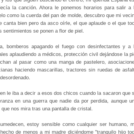
cía la canción. Ahora le ponemos horarios para salir a 
elo como la cuerda del pan de molde, descubro que mi veci
 canta bien pero da asco oírle, el que aplaude o el que to
s sentimientos se ponen a flor de piel.
a, bomberos apagando el fuego con desinfectantes y a 
ales aplaudiendo a médicos, protección civil dejándose la pi
echan al pasar como una manga de pastelero, asociacion
ianas haciendo mascarillas, tractores sin ruedas de asfal
 desordenado.
en le iba a decir a esos dos chicos cuando la sacaron que 
eranza en una guerra que nadie da por perdida, aunque u
que nos mira tras una pantalla de cristal.
humedecen, estoy sensible como cualquier ser humano, 
 hecho de menos a mi madre diciéndome "tranquilo hijo to